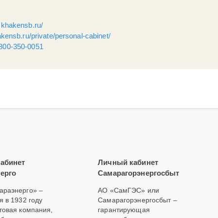
.khakensb.ru/
kensb.ru/private/personal-cabinet/
800-350-0051
абинет
Личный кабинет
ерго
Самарагорэнергосбыт
раэнерго» –
АО «СамГЭС» или
я в 1932 году
Самарагорэнергосбыт –
товая компания,
гарантирующая