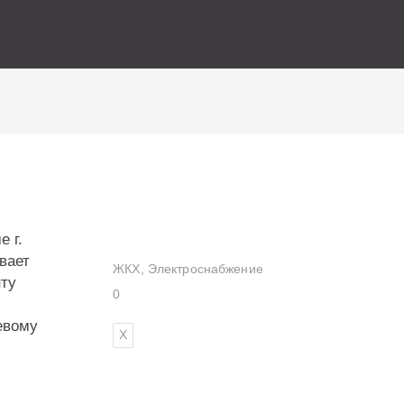
ИСКАТЬ
 г.
вает
ЖКХ
,
Электроснабжение
нту
0
евому
Х