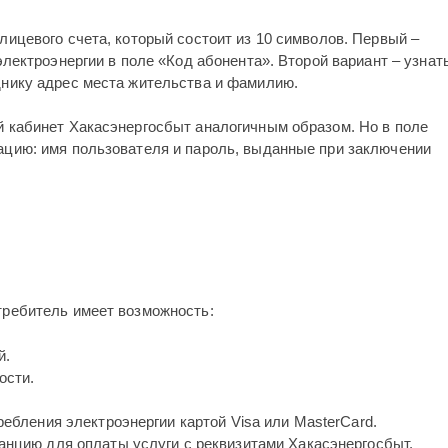
лицевого счета, который состоит из 10 символов. Первый –
электроэнергии в поле «Код абонента». Второй вариант – узнат
днику адрес места жительства и фамилию.
й кабинет Хакасэнергосбыт аналогичным образом. Но в поле
ацию: имя пользователя и пароль, выданные при заключении
требитель имеет возможность:
й.
ости.
ребления электроэнергии картой Visa или MasterCard.
анцию для оплаты услуги с реквизитами Хакасэнергосбыт.