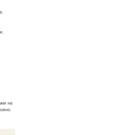
е.
и.
ами на
можно