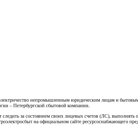
т электричество непромышленным юридическим лицам и бытовым 
ргии – Петербургской сбытовой компании.
 следить за состоянием своих лицевых счетов (ЛС), выполнять о
етроэлектросбыт на официальном сайте ресурсоснабжающего пред