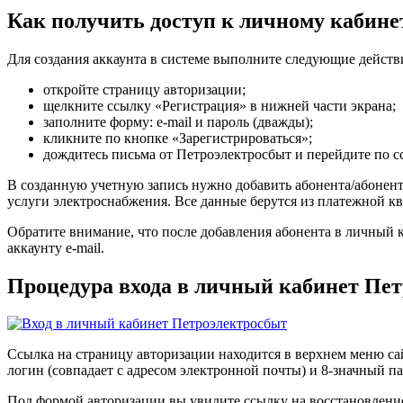
Как получить доступ к личному кабине
Для создания аккаунта в системе выполните следующие действ
откройте страницу авторизации;
щелкните ссылку «Регистрация» в нижней части экрана;
заполните форму: e-mail и пароль (дважды);
кликните по кнопке «Зарегистрироваться»;
дождитесь письма от Петроэлектросбыт и перейдите по сс
В созданную учетную запись нужно добавить абонента/абоненто
услуги электроснабжения. Все данные берутся из платежной к
Обратите внимание, что после добавления абонента в личный 
аккаунту e-mail.
Процедура входа в личный кабинет Пе
Ссылка на страницу авторизации находится в верхнем меню сайт
логин (совпадает с адресом электронной почты) и 8-значный п
Под формой авторизации вы увидите ссылку на восстановление