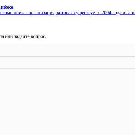
Сибэко
компания» - организация, которая существует с 2004 года и зан
а или задайте вопрос.