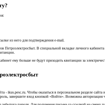
ту?
ия:
ылке из него для подтверждения e-mail.
в Петроэлектросбыт. В специальной вкладке личного кабинета в
витанции.
кабинет ему больше не будут приходить квитанции за электриче
троэлектросбыт
а - ikus.pesc.ru. Чтобы оказаться в персональном разделе сайта
ароль, завершите вход кнопкой «Войти». Возможна авторизация ч
 забытого пароля. Для получения письма со ссылкой на смену па