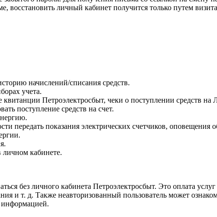
ме, восстановить личный кабинет получится только путем визит
историю начислений/списания средств.
борах учета.
е квитанции Петроэлектросбыт, чеки о поступлении средств на 
ать поступление средств на счет.
энергию.
ти передать показания электрических счетчиков, оповещения о
ергии.
я.
 личном кабинете.
аться без личного кабинета Петроэлектросбыт. Это оплата услуг
ия и т. д. Также неавторизованный пользователь может ознако
й информацией.