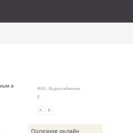
ИСКАТЬ
нным в
ЖКХ
,
Водоснабжение
0
А
В
в
Полезное онлайн