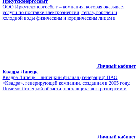
Иркутскэнергосбыт
ООО Иркутскэнергосбыт – компания, которая оказывает
услуги по поставке электроэнергии, тепла, горячей и
холодной воды физическим и юридическим лицам в
Личный кабинет
Квадра Липецк
Квадра Липецк – липецкий филиал (генерация) ПАО
«Квадра», генерирующей компании, созданная в 2005 году.
Помимо Липецкой области, поставщик электроэнергии и
Личный кабинет