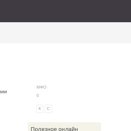
ИСКАТЬ
МФО
нии
0
К
C
Полезное онлайн