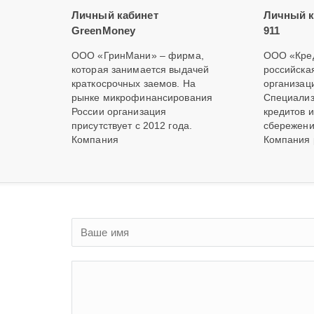
Личный кабинет
Личный к
GreenMoney
911
ООО «ГринМани» – фирма,
ООО «Кред
которая занимается выдачей
российска
краткосрочных заемов. На
организац
рынке микрофинансирования
Специализ
России организация
кредитов 
присутствует с 2012 года.
сбережени
Компания
Компания 